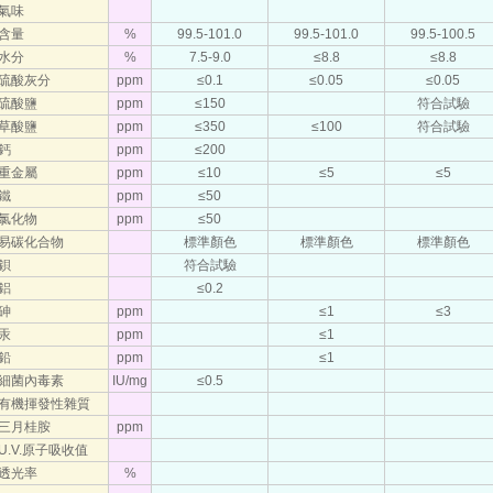
氣味
含量
%
99.5-101.0
99.5-101.0
99.5-100.5
水分
%
7.5-9.0
≤8.8
≤8.8
硫酸灰分
ppm
≤0.1
≤0.05
≤0.05
硫酸鹽
ppm
≤150
符合試驗
草酸鹽
ppm
≤350
≤100
符合試驗
鈣
ppm
≤200
重金屬
ppm
≤10
≤5
≤5
鐵
ppm
≤50
氯化物
ppm
≤50
易碳化合物
標準顏色
標準顏色
標準顏色
鋇
符合試驗
鋁
≤0.2
砷
ppm
≤1
≤3
汞
ppm
≤1
鉛
ppm
≤1
細菌內毒素
IU/mg
≤0.5
有機揮發性雜質
三月桂胺
ppm
U.V.原子吸收值
透光率
%