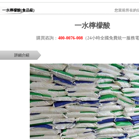
一水檸檬酸(食品級)
您當前所在的
一水檸檬酸
購買咨詢：
400-0076-008
（24小時全國免費統一服務
詳細介紹