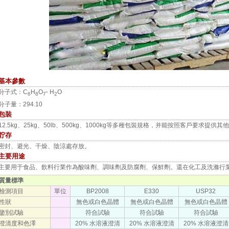
基本參數
分子式：C
H
O
·
H
O
6
8
7
2
分子量：294.10
包裝
12.5kg、25kg、50lb、500kg、1000kg等多種包裝規格，并能按照客戶要求提供
貯存
密封、避光、干燥、陰涼處存放。
主要用途
主要用于食品、飲料行業作為酸味劑、調味劑及防腐劑、保鮮劑。還在化工及洗滌行
質量標準
檢測項目
單位
BP2008
E330
USP32
性狀
無色或白色晶體
無色或白色晶體
無色或白色晶體
鑒別試驗
符合試驗
符合試驗
符合試驗
澄清度和色澤
20% 水溶液澄清
20% 水溶液澄清
20% 水溶液澄清