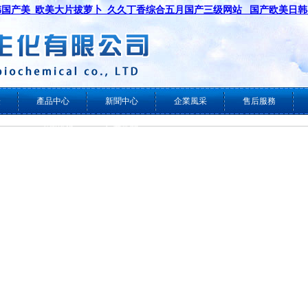
国产美_欧美大片拔萝卜_久久丁香综合五月国产三级网站 _国产欧美日
證
產品中心
新聞中心
企業風采
售后服務
一水檸檬酸
行業新聞
無水檸檬酸
技術支持
檸檬酸鈉
玉米淀粉渣
小麥麩皮